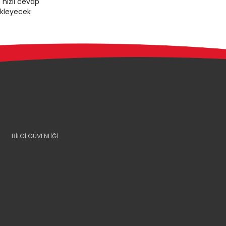
 hızlı cevap
ekleyecek
BİLGİ GÜVENLİĞİ