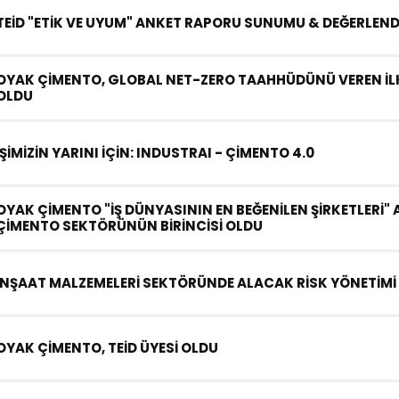
TEİD "ETİK VE UYUM" ANKET RAPORU SUNUMU & DEĞERLEND
OYAK ÇİMENTO, GLOBAL NET-ZERO TAAHHÜDÜNÜ VEREN İLK
OLDU
İŞİMİZİN YARINI İÇİN: INDUSTRAI - ÇİMENTO 4.0
OYAK ÇİMENTO "İŞ DÜNYASININ EN BEĞENİLEN ŞİRKETLERİ
ÇİMENTO SEKTÖRÜNÜN BİRİNCİSİ OLDU
İNŞAAT MALZEMELERİ SEKTÖRÜNDE ALACAK RİSK YÖNETİMİ
OYAK ÇİMENTO, TEİD ÜYESİ OLDU