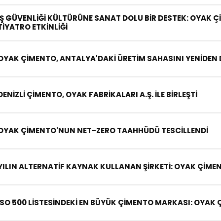
İŞ GÜVENLİĞİ KÜLTÜRÜNE SANAT DOLU BİR DESTEK: OYAK 
TİYATRO ETKİNLİĞİ
OYAK ÇİMENTO, ANTALYA'DAKİ ÜRETİM SAHASINI YENİDE
DENİZLİ ÇİMENTO, OYAK FABRİKALARI A.Ş. İLE BİRLEŞTİ
OYAK ÇİMENTO'NUN NET-ZERO TAAHHÜDÜ TESCİLLENDİ
YILIN ALTERNATİF KAYNAK KULLANAN ŞİRKETİ: OYAK ÇİME
İSO 500 LİSTESİNDEKİ EN BÜYÜK ÇİMENTO MARKASI: OYAK