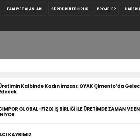
FAALİYET ALANLARI
SÜRDÜRÜLEBİLİRLİK
PROJELER
HABERL
Üretimin Kalbinde Kadın İmzası: OYAK Çimento’da Gelec
Edecek
CIMPOR GLOBAL-FIZIX İŞ BİRLİĞİ İLE ÜRETİMDE ZAMAN VE EN
İNİYOR
ACI KAYBIMIZ