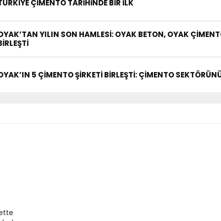
TÜRKİYE ÇİMENTO TARİHİNDE BİR İLK
OYAK’TAN YILIN SON HAMLESİ: OYAK BETON, OYAK ÇİMENTO 
BİRLEŞTİ
OYAK’IN 5 ÇİMENTO ŞİRKETİ BİRLEŞTİ: ÇİMENTO SEKTÖRÜ
ette