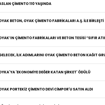
ASLAN ÇİMENTO 110 YAŞINDA
OYAK BETON, OYAK ÇİMENTO FABRİKALARI A.Ş. İLE BİRLEŞTİ
OYAK’IN ÇİMENTO FABRİKALARI VE BETON TESİSİ “SIFIR ATI
GELECEK, İLK ADIMLARINI OYAK ÇİMENTO BETON KAĞIT GRU
OYKA'YA 'EKONOMİYE DEĞER KATAN ŞİRKET' ÖDÜLÜ
OYAK PORTEKİZ ÇİMENTO DEVİ CİMPOR'U SATIN ALDI