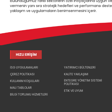
bulunduğumuz farklı sektörlerin özel ihtiyaçlarına uygun ve
vermenin yanı sıra stratejik hedefleri ve performansı dest
yaklaşım ve uygulamaların benimsenmesini içerir.
HIZLI ERİŞİM
İSG UYGULAMALARI
YATIRIMCI BÜLTENLERİ
ÇEREZ POLİTİKASI
KALİTE YAKLAŞIMI
ENTEGRE YÖNETİM SİSTEMİ
KULLANIM KOŞULLARI
POLİTİKASI
MALİ TABLOLAR
ETİK VE UYUM
BİLGİ TOPLUMU HİZMETLERİ