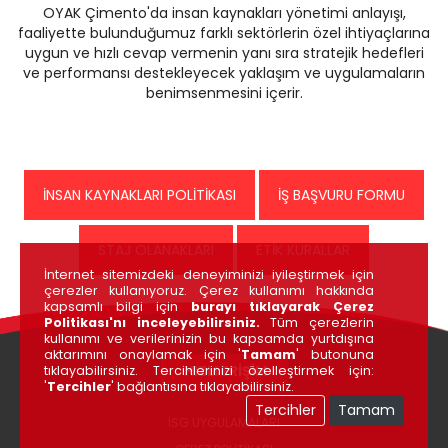
OYAK Çimento'da insan kaynakları yönetimi anlayışı,
faaliyette bulunduğumuz farklı sektörlerin özel ihtiyaçlarına
uygun ve hızlı cevap vermenin yanı sıra stratejik hedefleri
ve performansı destekleyecek yaklaşım ve uygulamaların
benimsenmesini içerir.
İNSAN KAYNAKLARI POLİTİKASI
İŞ BAŞVURU FORMU
STAJ OLANAKLARI
ETİK KURALLAR
İnternet sitemizdeki deneyiminizi iyileştirmek için
çerezler kullanıyoruz. Çerez kullanımı hakkında
kapsamlı bilgi için
burayı tıklayarak Çerez
Politikası'nı inceleyebilirsiniz.
Tüm çerezlerin
kullanımı ve verilerinizin bu kapsamda yurtdışına
aktarımını onaylamak için '
Tamam
' butonuna
HIZLI ERİŞİM
tıklayabilirsiniz. Tercihlerinizi özelleştirmek için:
'
Tercihler
' bağlantısına tıklayabilirsiniz.
Tercihler
Tamam
İSG UYGULAMALARI