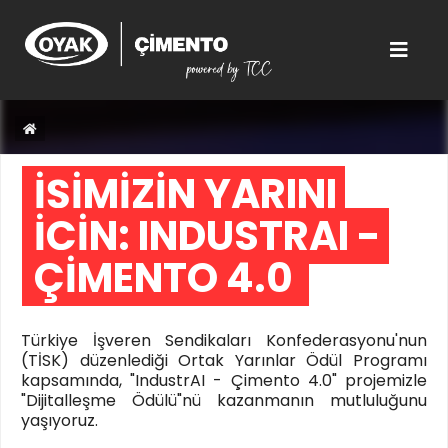
İŞİMİZİN YARINI 
İÇİN: INDUSTRAI - 
ÇİMENTO 4.0  
Türkiye İşveren Sendikaları Konfederasyonu'nun
(TİSK) düzenlediği Ortak Yarınlar Ödül Programı
kapsamında, "IndustrAI - Çimento 4.0" projemizle
"Dijitalleşme Ödülü"nü kazanmanın mutluluğunu
yaşıyoruz.