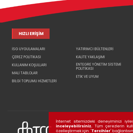
HIZLI ERİŞİM
İSG UYGULAMALARI
YATIRIMCI BÜLTENLERİ
ÇEREZ POLİTİKASI
KALİTE YAKLAŞIMI
ENTEGRE YÖNETİM SİSTEMİ
KULLANIM KOŞULLARI
POLİTİKASI
MALİ TABLOLAR
ETİK VE UYUM
BİLGİ TOPLUMU HİZMETLERİ
İnternet sitemizdeki deneyiminizi iyi
inceleyebilirsiniz.
Tüm çerezlerin kull
özelleştirmek için: '
Tercihler
' bağlantısın