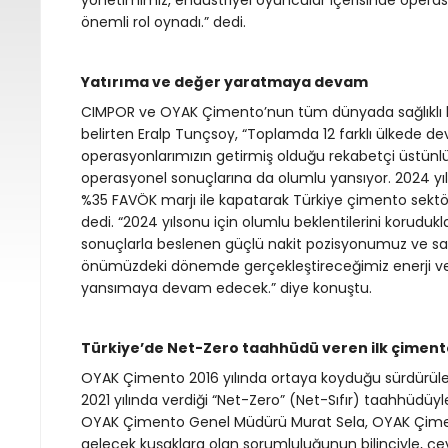
yönetimimiz, endüstriyel oyuncular içerisinde opera
önemli rol oynadı.” dedi.
Yatırıma ve değer yaratmaya devam
CIMPOR ve OYAK Çimento’nun tüm dünyada sağlıklı b
belirten Eralp Tunçsoy, “Toplamda 12 farklı ülkede d
operasyonlarımızın getirmiş olduğu rekabetçi üstün
operasyonel sonuçlarına da olumlu yansıyor. 2024 yılı
%35 FAVÖK marjı ile kapatarak Türkiye çimento sektö
dedi. “2024 yılsonu için olumlu beklentilerini koruduk
sonuçlarla beslenen güçlü nakit pozisyonumuz ve s
önümüzdeki dönemde gerçekleştireceğimiz enerji ve sü
yansımaya devam edecek.” diye konuştu.
Türkiye’de Net-Zero taahhüdü veren ilk çimento
OYAK Çimento 2016 yılında ortaya koyduğu sürdürüle
2021 yılında verdiği “Net-Zero” (Net-Sıfır) taahhüdü
OYAK Çimento Genel Müdürü Murat Sela, OYAK Çimento
gelecek kuşaklara olan sorumluluğunun bilinciyle, çe