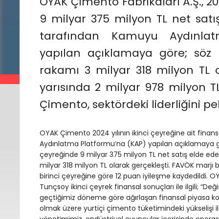
OYAK Çimento Fabrikaları A.Ş., 202
9 milyar 375 milyon TL net satı
tarafından Kamuyu Aydınlat
yapılan açıklamaya göre; sö
rakamı 3 milyar 318 milyon TL ol
yarısında 2 milyar 978 milyon 
Çimento, sektördeki liderliğini pek
OYAK Çimento 2024 yılının ikinci çeyreğine ait finans
Aydınlatma Platformu’na (KAP) yapılan açıklamaya gö
çeyreğinde 9 milyar 375 milyon TL net satış elde e
milyar 318 milyon TL olarak gerçekleşti. FAVÖK marjı
birinci çeyreğine göre 12 puan iyileşme kaydedildi. 
Tunçsoy ikinci çeyrek finansal sonuçları ile ilgili; “
geçtiğimiz döneme göre ağırlaşan finansal piyasa k
olmak üzere yurtiçi çimento tüketimindeki yükselişi i