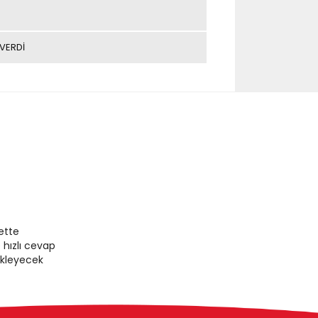
VERDİ
ette
 hızlı cevap
ekleyecek