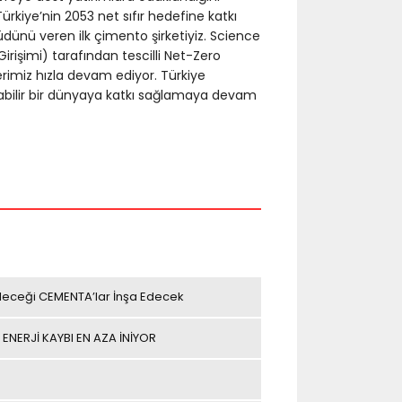
ürkiye’nin 2053 net sıfır hedefine katkı
üdünü veren ilk çimento şirketiyiz. Science
irişimi) tarafından tescilli Net-Zero
imiz hızla devam ediyor. Türkiye
nabilir bir dünyaya katkı sağlamaya devam
leceği CEMENTA’lar İnşa Edecek
 ENERJİ KAYBI EN AZA İNİYOR