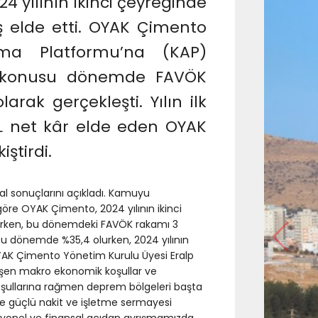
4 yılının ikinci çeyreğinde
ş elde etti. OYAK Çimento
ma Platformu’na (KAP)
z konusu dönemde FAVÖK
arak gerçekleşti. Yılın ilk
TL net kâr elde eden OYAK
iştirdi.
al sonuçlarını açıkladı. Kamuyu
re OYAK Çimento, 2024 yılının ikinci
derken, bu dönemdeki FAVÖK rakamı 3
 bu dönemde %35,4 olurken, 2024 yılının
OYAK Çimento Yönetim Kurulu Üyesi Eralp
Değişen makro ekonomik koşullar ve
oşullarına rağmen deprem bölgeleri başta
le güçlü nakit ve işletme sermayesi