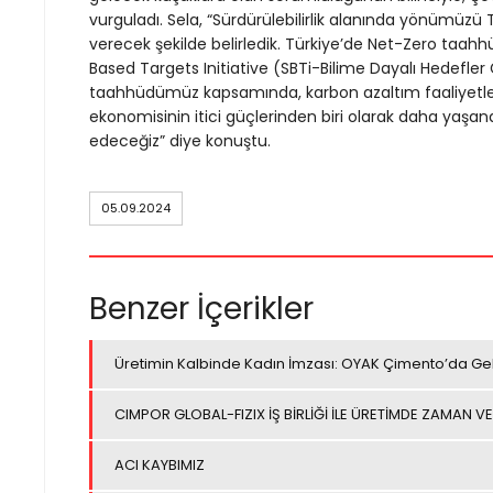
vurguladı. Sela, “Sürdürülebilirlik alanında yönümüzü T
verecek şekilde belirledik. Türkiye’de Net-Zero taahh
Based Targets Initiative (SBTi-Bilime Dayalı Hedefler G
taahhüdümüz kapsamında, karbon azaltım faaliyetler
ekonomisinin itici güçlerinden biri olarak daha yaşa
edeceğiz” diye konuştu.
05.09.2024
Benzer İçerikler
Üretimin Kalbinde Kadın İmzası: OYAK Çimento’da Ge
CIMPOR GLOBAL-FIZIX İŞ BİRLİĞİ İLE ÜRETİMDE ZAMAN VE
ACI KAYBIMIZ