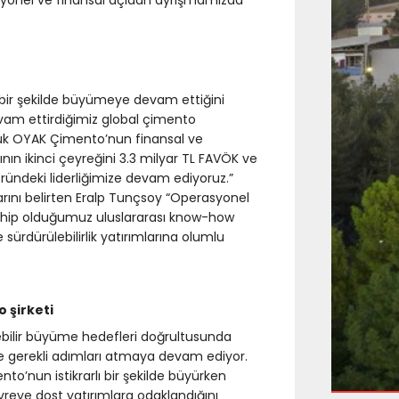
syonel ve finansal açıdan ayrışmamızda
ir şekilde büyümeye devam ettiğini
evam ettirdiğimiz global çimento
lük OYAK Çimento’nun finansal ve
nın ikinci çeyreğini 3.3 milyar TL FAVÖK ve
ründeki liderliğimize devam ediyoruz.”
larını belirten Eralp Tunçsoy “Operasyonel
ahip olduğumuz uluslararası know-how
rdürülebilirlik yatırımlarına olumlu
 şirketi
bilir büyüme hedefleri doğrultusunda
yle gerekli adımları atmaya devam ediyor.
’nun istikrarlı bir şekilde büyürken
vreye dost yatırımlara odaklandığını