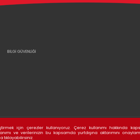
BİLGİ GÜVENLİĞİ
leştirmek için çerezler kullanıyoruz. Çerez kullanımı hakkında kap
anımı ve verilerinizin bu kapsamda yurtdışına aktarımını onaylam
a tıklayabilirsiniz.