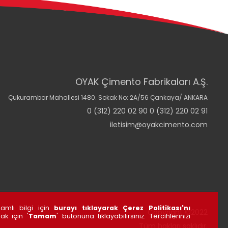
OYAK Çimento Fabrikaları A.Ş.
Çukurambar Mahallesi 1480. Sokak No: 2A/56 Çankaya/ ANKARA
0 (312) 220 02 90 0 (312) 220 02 91
iletisim@oyakcimento.com
samlı bilgi için
burayı tıklayarak Çerez Politikası'nı
Copyright ©2022
ak için '
Tamam
' butonuna tıklayabilirsiniz. Tercihlerinizi
Tüm hakları saklıdır.