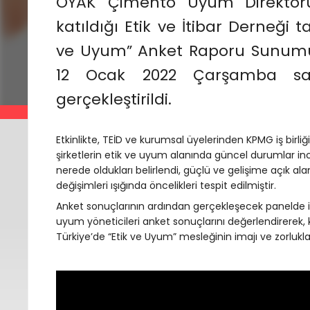
OYAK Çimento Uyum Direktör
katıldığı Etik ve İtibar Derneği
ve Uyum” Anket Raporu Sunumu
12 Ocak 2022 Çarşamba saat
gerçekleştirildi.
Etkinlikte, TEİD ve kurumsal üyelerinden KPMG iş birli
şirketlerin etik ve uyum alanında güncel durumlar in
nerede oldukları belirlendi, güçlü ve gelişime açık al
değişimleri ışığında öncelikleri tespit edilmiştir.
Anket sonuçlarının ardından gerçekleşecek panelde is
uyum yöneticileri anket sonuçlarını değerlendirerek,
Türkiye’de “Etik ve Uyum” mesleğinin imajı ve zorlukların