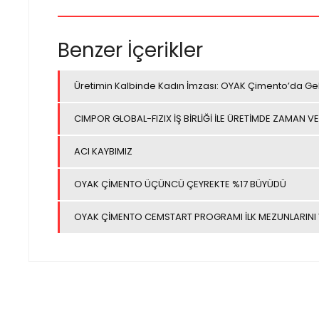
Benzer İçerikler
Üretimin Kalbinde Kadın İmzası: OYAK Çimento’da Ge
CIMPOR GLOBAL-FIZIX İŞ BİRLİĞİ İLE ÜRETİMDE ZAMAN VE
ACI KAYBIMIZ
OYAK ÇİMENTO ÜÇÜNCÜ ÇEYREKTE %17 BÜYÜDÜ
OYAK ÇİMENTO CEMSTART PROGRAMI İLK MEZUNLARINI 