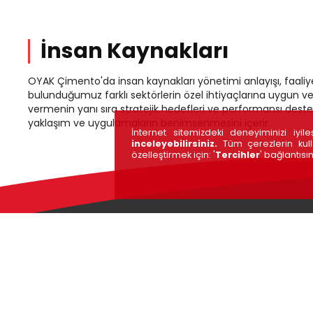
İnsan Kaynakları
OYAK Çimento'da insan kaynakları yönetimi anlayışı, faaliy
bulunduğumuz farklı sektörlerin özel ihtiyaçlarına uygun ve
vermenin yanı sıra stratejik hedefleri ve performansı dest
yaklaşım ve uygulamaların benimsenmesini içerir.
İnternet sitemizdeki deneyiminizi iyi
inceleyebilirsiniz.
Tüm çerezlerin kull
özelleştirmek için: '
Tercihler
' bağlantısın
HIZLI ERİŞİM
İSG UYGULAMALARI
YATIRIMCI BÜLTENLERİ
ÇEREZ POLİTİKASI
KALİTE YAKLAŞIMI