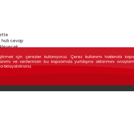
ette
 hızlı cevap
ekleyecek
leştirmek için çerezler kullanıyoruz. Çerez kullanımı hakkında kap
anımı ve verilerinizin bu kapsamda yurtdışına aktarımını onaylam
a tıklayabilirsiniz.
BİLGİ GÜVENLİĞİ