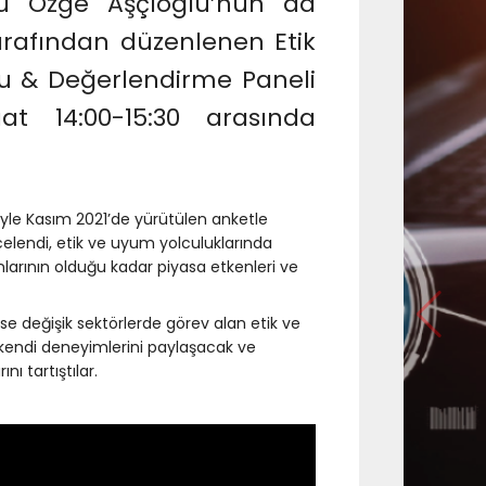
ü Özge Aşçıoğlu’nun da
 tarafından düzenlenen Etik
 & Değerlendirme Paneli
 14:00-15:30 arasında
ğiyle Kasım 2021’de yürütülen anketle
celendi, etik ve uyum yolculuklarında
anlarının olduğu kadar piyasa etkenleri ve
e değişik sektörlerde görev alan etik ve
 kendi deneyimlerini paylaşacak ve
ı tartıştılar.