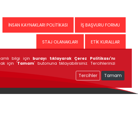
İNSAN KAYNAKLARI POLİTİKASI
İŞ BAŞVURU FORMU
STAJ OLANAKLARI
ETİK KURALLAR
samlı bilgi için
burayı tıklayarak Çerez Politikası'nı
ak için '
Tamam
' butonuna tıklayabilirsiniz. Tercihlerinizi
Tercihler
Tamam
OYAK Çimento Fabrikaları A.Ş.
Çukurambar Mahallesi 1480. Sokak No: 2A/56 Çankaya/ ANKARA