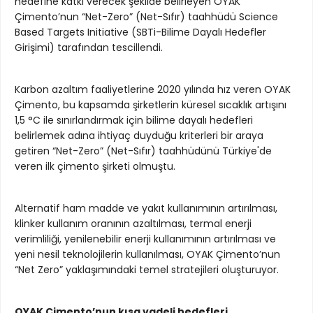
hedefine katkı verecek şekilde belirleyen OYAK
Çimento’nun “Net-Zero” (Net-Sıfır) taahhüdü Science
Based Targets Initiative (SBTi-Bilime Dayalı Hedefler
Girişimi) tarafından tescillendi.
Karbon azaltım faaliyetlerine 2020 yılında hız veren OYAK
Çimento, bu kapsamda şirketlerin küresel sıcaklık artışını
1,5 °C ile sınırlandırmak için bilime dayalı hedefleri
belirlemek adına ihtiyaç duyduğu kriterleri bir araya
getiren “Net-Zero” (Net-Sıfır) taahhüdünü Türkiye'de
veren ilk çimento şirketi olmuştu.
Alternatif ham madde ve yakıt kullanımının artırılması,
klinker kullanım oranının azaltılması, termal enerji
verimliliği, yenilenebilir enerji kullanımının artırılması ve
yeni nesil teknolojilerin kullanılması, OYAK Çimento’nun
“Net Zero” yaklaşımındaki temel stratejileri oluşturuyor.
OYAK Çimento’nun kısa vadeli hedefleri