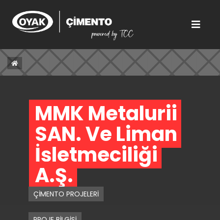
MMK Metalurji 
SAN. Ve Liman 
İşletmeciliği 
A.Ş. 
ÇİMENTO PROJELERİ
PROJE BİLGİSİ