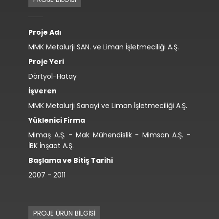
Proje Adı
MMK Metalurji SAN. ve Liman İşletmeciliği A.Ş.
Proje Yeri
Dörtyol-Hatay
İşveren
MMK Metalurji Sanayi ve Liman İşletmeciliği A.Ş.
Yüklenici Firma
Mimaş A.Ş. - Mak Mühendislik - Mimsan A.Ş. -
İBK İnşaat A.Ş.
Başlama ve Bitiş Tarihi
2007 - 2011
PROJE ÜRÜN BİLGİSİ