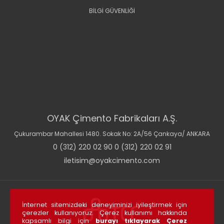
BİLGİ GÜVENLİĞİ
OYAK Çimento Fabrikaları A.Ş.
Çukurambar Mahallesi 1480. Sokak No: 2A/56 Çankaya/ ANKARA
0 (312) 220 02 90 0 (312) 220 02 91
iletisim@oyakcimento.com
İnternet sitemizdeki deneyiminizi iyileştirmek için
çerezler kullanıyoruz. Çerez kullanımı hakkında
kapsamlı bilgi için
burayı tıklayarak Çerez