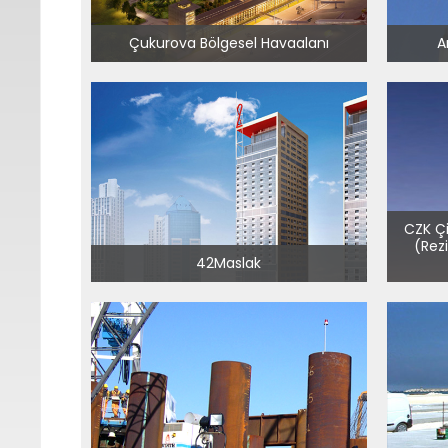
Çukurova Bölgesel Havaalanı
A
CZK Çi
(Rez
42Maslak