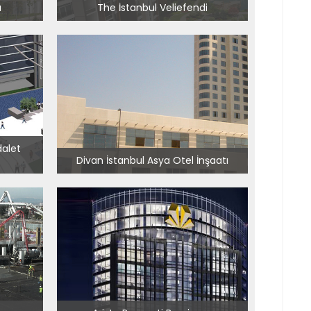
ı
The İstanbul Veliefendi
dalet
Divan İstanbul Asya Otel İnşaatı