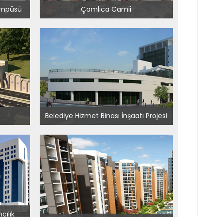
ampüsü
Çamlıca Camii
Belediye Hizmet Binası İnşaatı Projesi
cılık