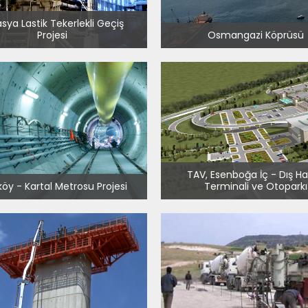
sya Lastik Tekerlekli Geçiş
Projesi
Osmangazi Köprüsü
TAV, Esenboğa İç - Dış Ha
köy - Kartal Metrosu Projesi
Terminali ve Otoparkı