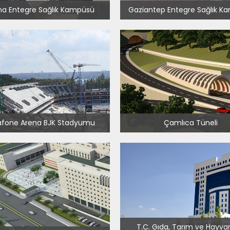
a Entegre Sağlık Kampüsü
Gaziantep Entegre Sağlık K
fone Arena BJK Stadyumu
Çamlıca Tüneli
T.C. Gıda, Tarım ve Hayvan