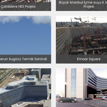
Büyük İstanbul İçme suyu II.
Çataldere HES Projesi
Projesi
derun Sugözü Termik Santrali
Emaar Square