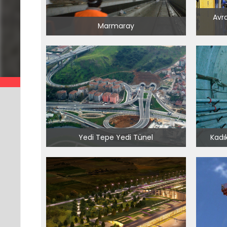
Avra
Marmaray
Yedi Tepe Yedi Tünel
Kadı