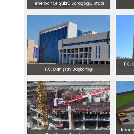
Fenerbahçe Şükrü Saraçoğlu Stadı
T.C. 
T.C. Danıştay Başkanlığı
Kocae