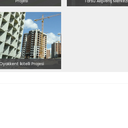
Projesi
Tarsu Alışveriş Merkez
Oyakkent İkitelli Projesi