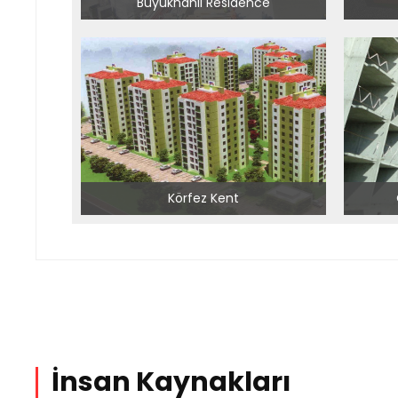
Büyükhanlı Residence
Körfez Kent
İnsan Kaynakları