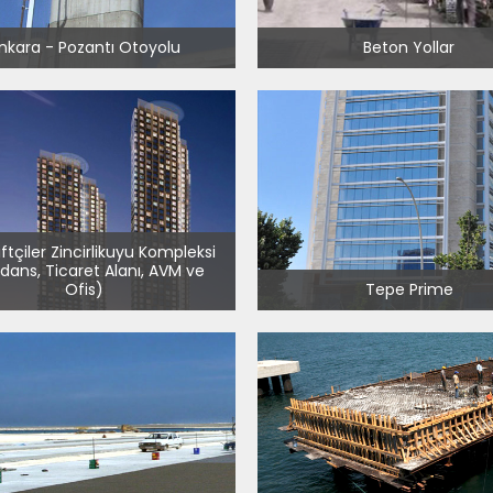
nkara - Pozantı Otoyolu
Beton Yollar
ftçiler Zincirlikuyu Kompleksi
idans, Ticaret Alanı, AVM ve
Ofis)
Tepe Prime