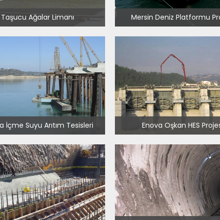
Taşucu Ağalar Limanı
Mersin Deniz Platformu Pr
 İçme Suyu Arıtım Tesisleri
Enova Oşkan HES Projes