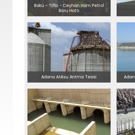
Bakü - Tiflis - Ceyhan Ham Petrol
Boru Hattı
Adana Atıksu Arıtma Tesisi
Adana