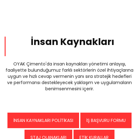
İnsan Kaynakları
OYAK Çimento'da insan kaynakları yönetimi anlayışı,
faaliyette bulunduğumuz farklı sektörlerin özel ihtiyaçlarına
uygun ve hızlı cevap vermenin yanı sıra stratejik hedefleri
ve performansı destekleyecek yaklaşım ve uygulamaların
benimsenmesini içerir.
İNSAN KAYNAKLARI POLİTİKASI
İŞ BAŞVURU FORMU
STAJ OLANAKLARI
ETİK KURALLAR