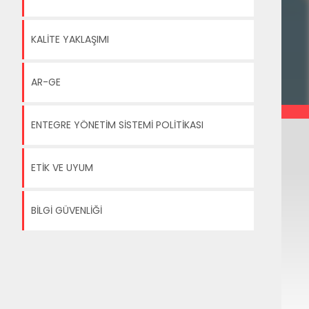
1969  
 
86'da 
Bolu Çimento'ya ortak oldu, Ünye ve 
KALİTE YAKLAŞIMI
arasında yer aldı.  
AR-GE
ENTEGRE YÖNETİM SİSTEMİ POLİTİKASI
ETİK VE UYUM
BİLGİ GÜVENLİĞİ