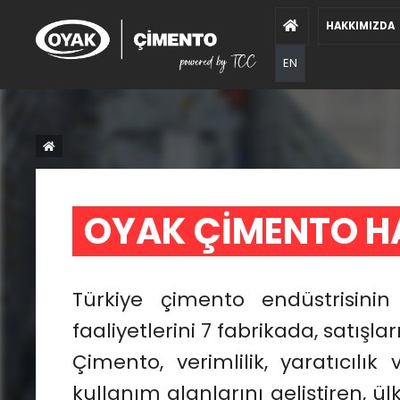
HAKKIMIZDA
EN
OYAK ÇİMENTO H
Türkiye çimento endüstrisinin
faaliyetlerini 7 fabrikada, satışl
Çimento, verimlilik, yaratıcılık 
19
kullanım alanlarını geliştiren, ü