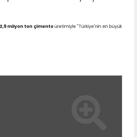
 çimentodaki ilk yatırımı olan Çukurova Çimento'nun sermaye
mına iştirak ederek %52 hisse payına sahip oldu. Şirketin adı 19
 Çimento olarak değişti.  
2,9 milyon ton çimento
üretimiyle "Türkiye'nin en büyük