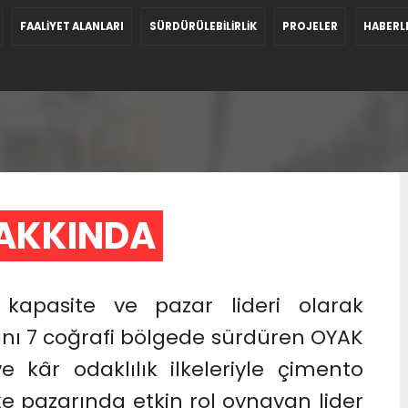
FAALİYET ALANLARI
SÜRDÜRÜLEBİLİRLİK
PROJELER
HABERL
AKKINDA 
 kapasite ve pazar lideri olarak
arını 7 coğrafi bölgede sürdüren OYAK
ve kâr odaklılık ilkeleriyle çimento
63  
lke pazarında etkin rol oynayan lider