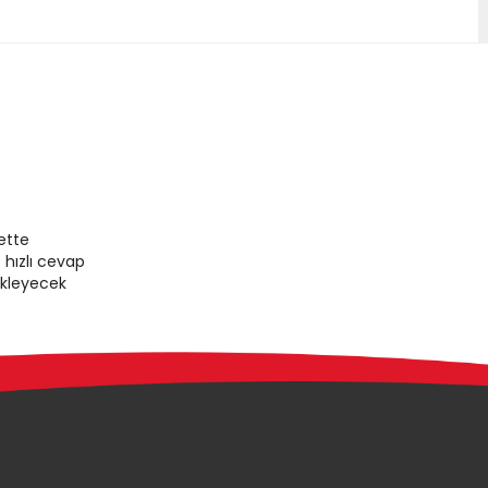
ette
 hızlı cevap
ekleyecek