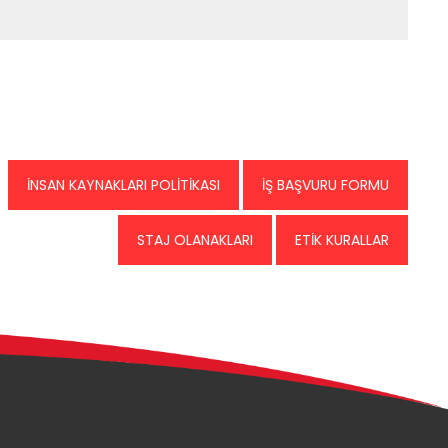
İNSAN KAYNAKLARI POLİTİKASI
İŞ BAŞVURU FORMU
STAJ OLANAKLARI
ETİK KURALLAR